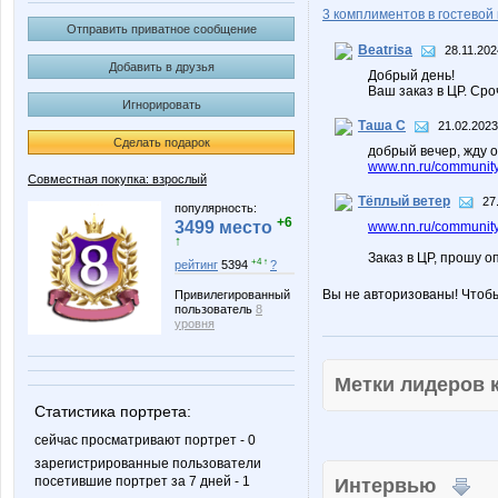
3 комплиментов в гостевой 
Отправить приватное сообщение
Beatrisa
28.11.202
Добавить в друзья
Добрый день!
Ваш заказ в ЦР. Сро
Игнорировать
Таша С
21.02.2023
Сделать подарок
добрый вечер, жду 
www.nn.ru/community
Совместная покупка: взрослый
Тёплый ветер
27
популярность:
+6
3499 место
www.nn.ru/community/
↑
Заказ в ЦР, прошу о
+4 ↑
рейтинг
5394
?
Вы не авторизованы! Чтоб
Привилегированный
пользователь
8
уровня
Метки лидеров
Статистика портрета:
сейчас просматривают портрет - 0
зарегистрированные пользователи
посетившие портрет за 7 дней - 1
Интервью